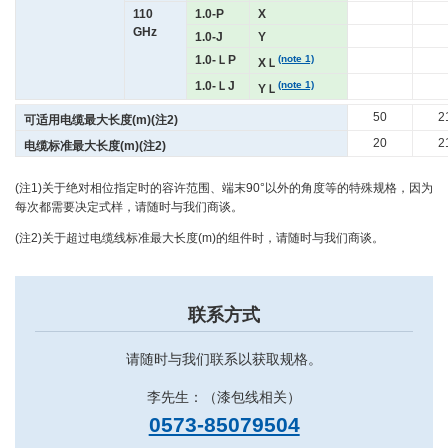
110
1.0-P
X
GHz
1.0-J
Y
1.0-ＬP
(note 1)
XＬ
1.0-ＬJ
(note 1)
YＬ
50
2
可适用电缆最大长度(m)(注2)
20
2
电缆标准最大长度(m)(注2)
(注1)关于绝对相位指定时的容许范围、端末90°以外的角度等的特殊规格，因为
每次都需要决定式样，请随时与我们商谈。
(注2)关于超过电缆线标准最大长度(m)的组件时，请随时与我们商谈。
联系方式
请随时与我们联系以获取规格。
李先生：（漆包线相关）
0573-85079504