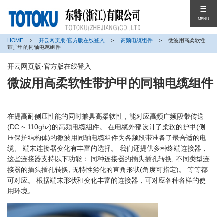
MENU
HOME
>
开云网页版·官方版在线登入
>
高频电缆组件
>
微波用高柔软性
开云网页版·官方版在线登入
带护甲的同轴电缆组件
高性能同轴电缆线
开云网页版·官方版在线登入
开云(中国)
微波用高柔软性带护甲的同轴电缆组件
加热线产品
公司动态
公司简介
漆包线（自粘线）
活动风采
公司简介
联系方式
在提高耐侧压性能的同时兼具高柔软性，能对应高频广频段带传送
高频电缆组件
(DC ~ 110ghz)的高频电缆组件。 在电缆外部设计了柔软的护甲(侧
经营方针
English
中文
日本语
压保护结构体)的微波用同轴电缆组件为各频段带准备了最合适的电
缆。 端末连接器变化有丰富的选择。 我们还提供多种终端连接器，
证书获得情况
关闭
这些连接器支持以下功能： 同种连接器的插头插孔转换, 不同类型连
接器的插头插孔转换, 无特性劣化的直角形状(角度可指定)。 等等都
沿革
可对应。 根据端末形状和变化丰富的连接器，可对应各种各样的使
环境方针、质量方针
用环境。
安全方针